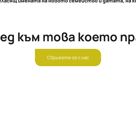
 гласящ имената на новото семейство и датата, на к
ед към това което п
Свръжете се с нас