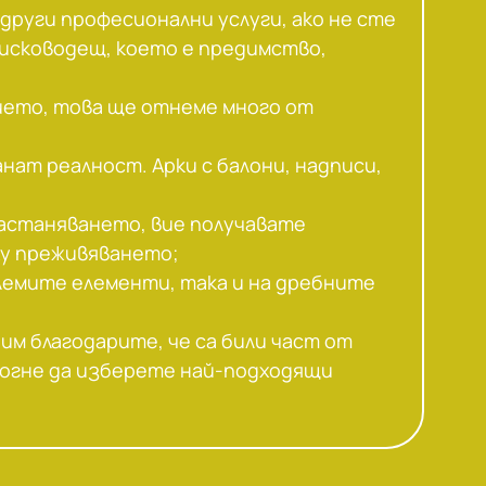
други професионални услуги, ако не сте
дисководещ, което е предимство,
ието, това ще отнеме много от
ат реалност. Арки с балони, надписи,
настаняването, вие получавате
ху преживяването;
лемите елементи, така и на дребните
им благодарите, че са били част от
могне да изберете най-подходящи