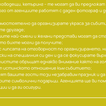
ководещи, кетъринг – те могат да ви предложат 
ного от агенциите работят с даден фотограф и 
самостоятелно да организирате украса за събит
те другаде;
ите най-смели и желани представи могат да стан
ито бихте могли да получите;
 с липсата на отговорност по организирането, 
ки на специалния си ден и да се фокусирате вър
алистите обръщат еднакво внимание както на го
ат истинското отношение към събитието;
нят вашите гости този незабравим празник и да 
рите символични подаръци. Агенцията ще ви по
ии и да ги осигури.