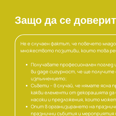
Защо да се доверит
Не е случаен фактът, че повечето млад
множеството позитиви, които това реш
Получавате професионален поглед 
ви даде сигурност, че ще получите
изпълнението;
Съвети – в случай, че нямате ясна 
какви елементи от декорацията да
насоки и предложения, които може
Опит в организирането на празнич
празнични събития и мероприятия 