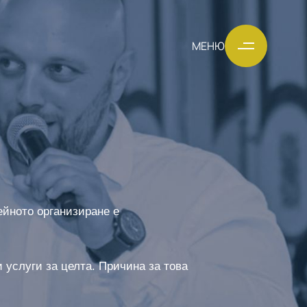
МЕНЮ
ейното организиране е
 услуги за целта. Причина за това