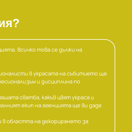
ция?
ията. Всичко това се дължи на
ионалисти в украсата на събитието ще
фесионализъм и дисциплина по
вашата сватба, какъв цвят украса и
алният екип на агенцията ще ви даде
и в областта на декорирането за