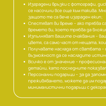
Изградени връзки с фотографи, дис
се насочили все още към такива. М
защото те са вече изграден екип;
Спестяват ви време – ако трябва 
времето ви, което трябва да вложи
Изпълняват вашите очаквания – ваш
цветя, са само част от нещата, ко
Получавате наслада от сватбата –
възможност да се насладите истинс
Всичко е от значение – професион
детайли, като последните показв
Персонални подаръци – за да запом
преживяването, можете да им пода
минималистични подаръци с декорац