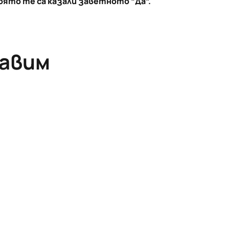
оято те са казали заветното “Да”.
равим