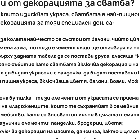
и от декорацията за сватба?
 които изискват украса, сватбата е най-пищн
екорацията за този специален ден, са:
за колата най-често се състои от балони, чийто ц
лена гама, то този елемент също ще отговаря на нея
 върху задната табела да се постави друга, гласяща 
ирано събитие като сватбата включва декорация и на
да бъдат украсени с панделка, да бъдат поставени б
 пищна украса, включваща цветя, балони, воали. Мож
на бутилка – тези елементи от украсата се приема
на младоженците, които те съхраняват в семейния 
мейство, като се вписват отлично в цялата темати
азлични елементи: панделки, бродерии, цветя;
ключва декорация на масите, дансинга, както и цял