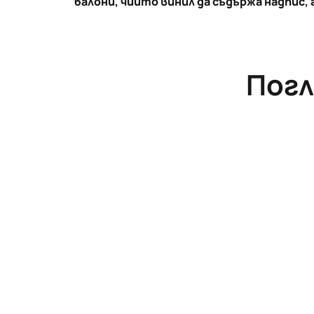
балони, чийто винил да съдържа надпис,
Погл