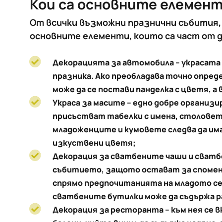
Кои са основните елемент
От всички възможни празнични събития,
основните елементи, които са част от д
Декорацията за автомобила – украсата 
празника. Ако преобладава точно опреде
може да се постави панделка с цветя, а
Украса за масите – едно добре организ
присъстват табелки с имена, столовете 
младоженците и кумовете следва да има
изкуствени цветя;
Декорация за сватбените чаши и сватбе
събитието, защото остават за спомен 
спрямо предпочитанията на младото се
сватбените бутилки може да съдържа р
Декорация за ресторанта – към нея се в