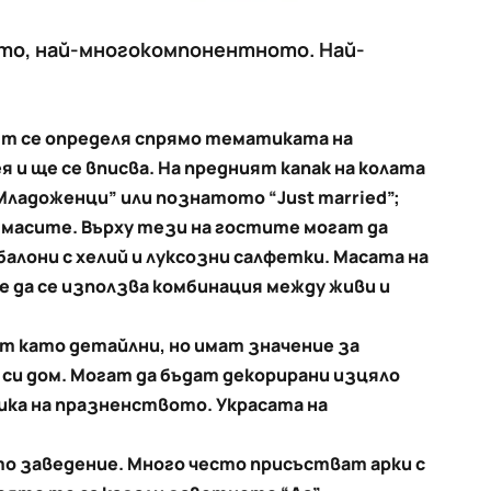
ото, най-многокомпонентното. Най-
вят се определя спрямо тематиката на
 и ще се вписва. На предният капак на колата
“Младоженци” или познатото “Just married”;
 масите. Върху тези на гостите могат да
алони с хелий и луксозни салфетки. Масата на
е да се използва комбинация между живи и
т като детайлни, но имат значение за
си дом. Могат да бъдат декорирани изцяло
ка на празненството. Украсата на
ото заведение. Много често присъстват арки с