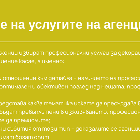
е на услугите на аген
оженци избират професионални услуги за декорац
ение касаe, а именно:
и отношение към детайла – наличието на профес
 оптимален и обективен поглед над нещата, про
представа каква тематика искате да пресъздава 
 бъдат превъплътени в изживяването, професион
те да премислите;
ни събития от този тип – доказалите се агенци
имат богат опит;