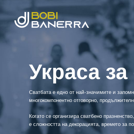
Украса за
Сватбата е едно от най-значимите и запомн
многокомпонентно отговорно, продължителн
Когато се организира сватбено празненство
е сложността на декорацията, времето за п